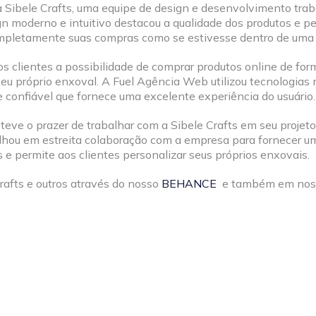
 Sibele Crafts, uma equipe de design e desenvolvimento trab
ign moderno e intuitivo destacou a qualidade dos produtos e p
mpletamente suas compras como se estivesse dentro de uma lo
aos clientes a possibilidade de comprar produtos online de fo
seu próprio enxoval. A Fuel Agência Web utilizou tecnologi
 e confiável que fornece uma excelente experiência do usuário.
ve o prazer de trabalhar com a Sibele Crafts em seu projeto d
hou em estreita colaboração com a empresa para fornecer um 
 e permite aos clientes personalizar seus próprios enxovais.
afts e outros através do nosso
BEHANCE
e também em no