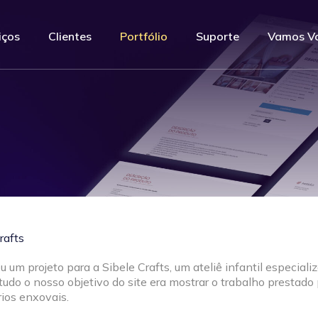
iços
Clientes
Portfólio
Suporte
Vamos V
rafts
um projeto para a Sibele Crafts, um ateliê infantil especial
tudo o nosso objetivo do site era mostrar o trabalho prestado
ios enxovais.