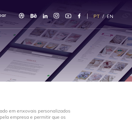
oar
PT
/
EN
izado em enxovais personalizados
 pela empresa e permitir que os