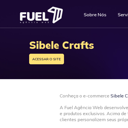
Sobre Nós
Serv
Sibele Crafts
ACESSAR O SITE
Conheça o e-commerce
Sibele C
A Fuel Agência Web desenvolveu 
e produtos exclusivos. Acima de 
clientes personalizem seus própr